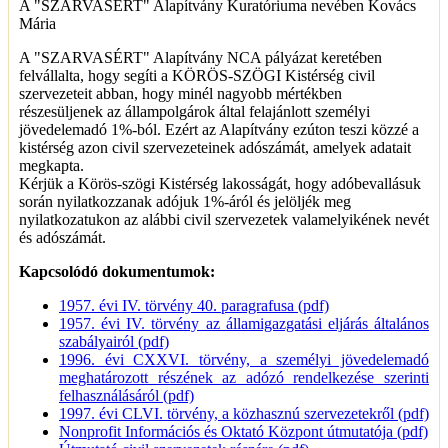
A "SZARVASÉRT" Alapítvány Kuratóriuma nevében Kovács
Mária
A "SZARVASÉRT" Alapítvány NCA pályázat keretében
felvállalta, hogy segíti a KÖRÖS-SZÖGI Kistérség civil
szervezeteit abban, hogy minél nagyobb mértékben
részesüljenek az állampolgárok által felajánlott személyi
jövedelemadó 1%-ból. Ezért az Alapítvány ezúton teszi közzé a
kistérség azon civil szervezeteinek adószámát, amelyek adatait
megkapta.
Kérjük a Körös-szögi Kistérség lakosságát, hogy adóbevallásuk
során nyilatkozzanak adójuk 1%-áról és jelöljék meg
nyilatkozatukon az alábbi civil szervezetek valamelyikének nevét
és adószámát.
Kapcsolódó dokumentumok:
1957. évi IV. törvény 40. paragrafusa (pdf)
1957. évi IV. törvény az államigazgatási eljárás általános
szabályairól (pdf)
1996. évi CXXVI. törvény, a személyi jövedelemadó
meghatározott részének az adózó rendelkezése szerinti
felhasználásáról (pdf)
1997. évi CLVI. törvény, a közhasznú szervezetekről (pdf)
Nonprofit Információs és Oktató Központ útmutatója (pdf)