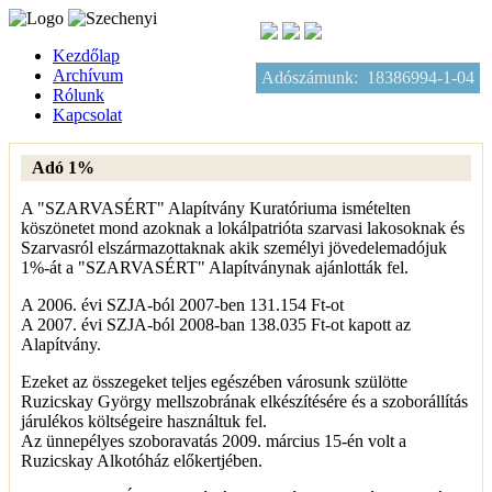
Kezdőlap
Archívum
Adószámunk: 18386994-1-04
Rólunk
Kapcsolat
Adó 1%
A "SZARVASÉRT" Alapítvány Kuratóriuma ismételten
köszönetet mond azoknak a lokálpatrióta szarvasi lakosoknak és
Szarvasról elszármazottaknak akik személyi jövedelemadójuk
1%-át a "SZARVASÉRT" Alapítványnak ajánlották fel.
A 2006. évi SZJA-ból 2007-ben 131.154 Ft-ot
A 2007. évi SZJA-ból 2008-ban 138.035 Ft-ot kapott az
Alapítvány.
Ezeket az összegeket teljes egészében városunk szülötte
Ruzicskay György mellszobrának elkészítésére és a szoborállítás
járulékos költségeire használtuk fel.
Az ünnepélyes szoboravatás 2009. március 15-én volt a
Ruzicskay Alkotóház előkertjében.