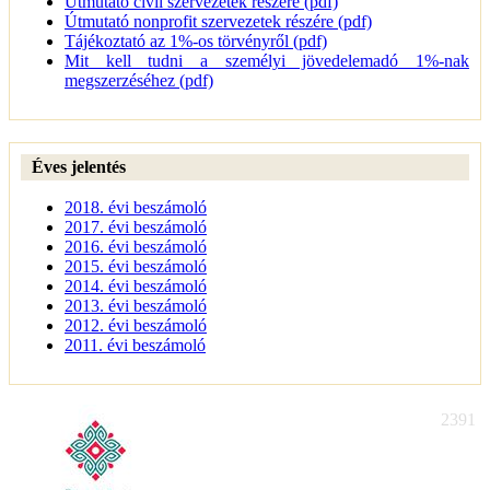
Útmutató civil szervezetek részére (pdf)
Útmutató nonprofit szervezetek részére (pdf)
Tájékoztató az 1%-os törvényről (pdf)
Mit kell tudni a személyi jövedelemadó 1%-nak
megszerzéséhez (pdf)
Éves jelentés
2018. évi beszámoló
2017. évi beszámoló
2016. évi beszámoló
2015. évi beszámoló
2014. évi beszámoló
2013. évi beszámoló
2012. évi beszámoló
2011. évi beszámoló
2391